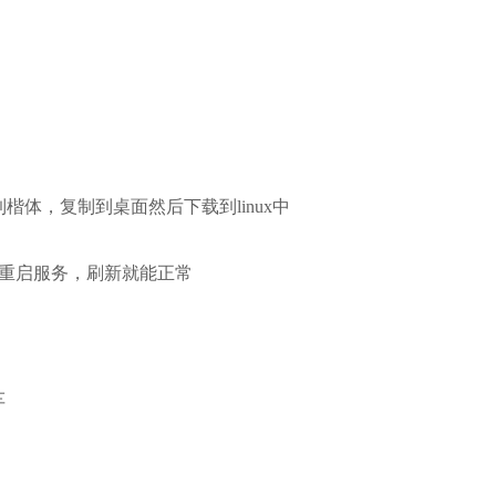
：
下找到楷体，复制到桌面然后下载到linux中
i即可，不需要重启服务，刷新就能正常
车