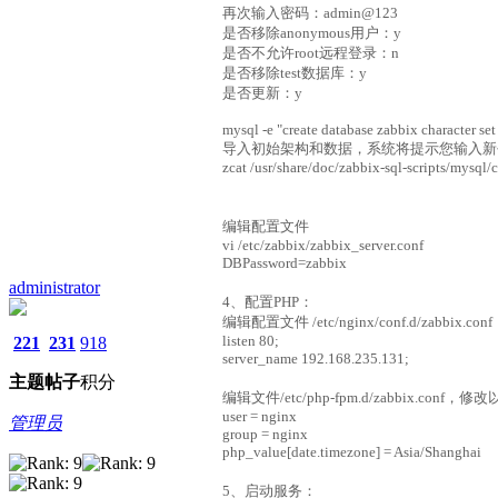
再次输入密码：admin@123
是否移除anonymous用户：y
是否不允许root远程登录：n
是否移除test数据库：y
是否更新：y
mysql -e "create database zabbix character set 
导入初始架构和数据，系统将提示您输入新
zcat /usr/share/doc/zabbix-sql-scripts/mysql/
编辑配置文件
vi /etc/zabbix/zabbix_server.conf
DBPassword=zabbix
administrator
4、配置PHP：
编辑配置文件 /etc/nginx/conf.d/zabbix
listen 80;
221
231
918
server_name 192.168.235.131;
主题
帖子
积分
编辑文件/etc/php-fpm.d/zabbix.conf，修
user = nginx
管理员
group = nginx
php_value[date.timezone] = Asia/Shanghai
5、启动服务：