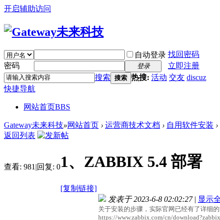
开启辅助访问
找回密码
自动登录
密码
立即注册
登录
搜索
热搜:
活动
交友
discuz
搜索
快捷导航
网站首页
BBS
Gateway未来科技
»
网站首页
›
运营商技术文档
›
自用软件安装
›
返回列表
1、ZABBIX 5.4 部署
查看:
981
|
回复:
0
[复制链接]
发表于 2023-6-8 02:02:27
|
显示
关于安装的步骤，实际官网已经有了详细的
https://www.zabbix.com/cn/download?zabbi