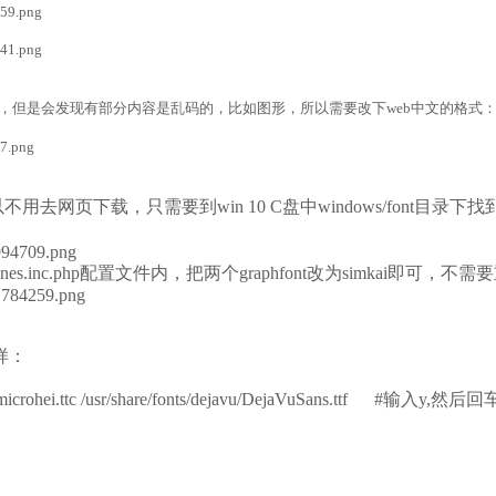
bbix，但是会发现有部分内容是乱码的，比如图形，所以需要改下web中文的格式
以不用去网页下载，只需要到win 10 C盘中windows/font目录
lude/defines.inc.php配置文件内，把两个graphfont改为simka
样：
qy-microhei.ttc /usr/share/fonts/dejavu/DejaVuSans.ttf #输入y,然后回