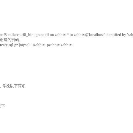
utf8 collate utf8_bin; grant all on zabbix.* to zabbix@'localhost' identified by 'zab
创建的密码。
create.sql.gz |mysql -uzabbix -pzabbix zabbix
.conf，修改以下两项
改以下