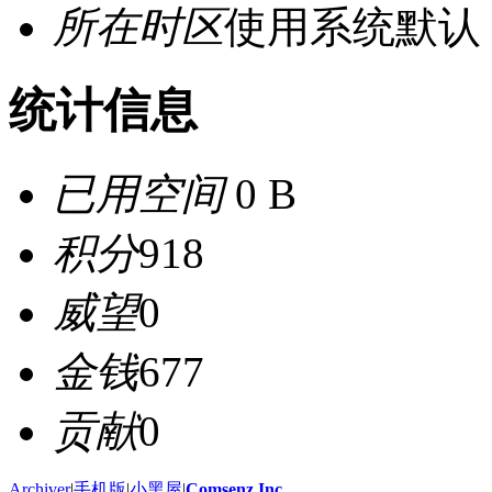
所在时区
使用系统默认
统计信息
已用空间
0 B
积分
918
威望
0
金钱
677
贡献
0
Archiver
|
手机版
|
小黑屋
|
Comsenz Inc.