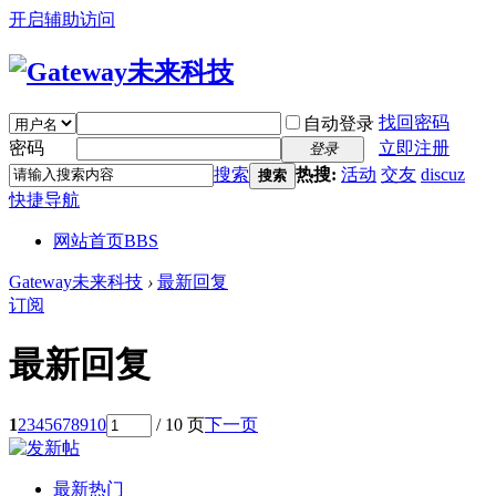
开启辅助访问
找回密码
自动登录
密码
立即注册
登录
搜索
热搜:
活动
交友
discuz
搜索
快捷导航
网站首页
BBS
Gateway未来科技
›
最新回复
订阅
最新回复
1
2
3
4
5
6
7
8
9
10
/ 10 页
下一页
最新热门