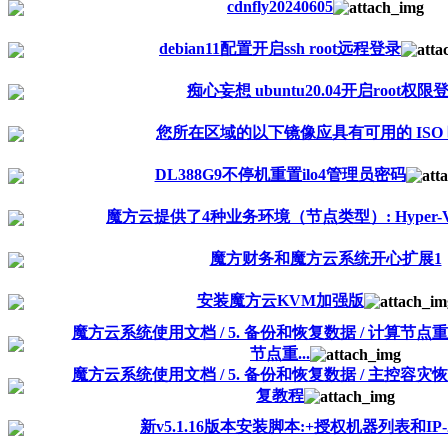
cdnfly20240605
debian11配置开启ssh root远程登录
痴心妄想 ubuntu20.04开启root权限
您所在区域的以下镜像应具有可用的 ISO
DL388G9不停机重置ilo4管理员密码
魔方云提供了4种业务环境（节点类型）: Hyper-
魔方财务和魔方云系统开心扩展1
安装魔方云KVM加强版
魔方云系统使用文档 / 5. 备份和恢复数据 / 计算节
节点重...
魔方云系统使用文档 / 5. 备份和恢复数据 / 主控容
复教程
新v5.1.16版本安装脚本:+授权机器列表和IP-20